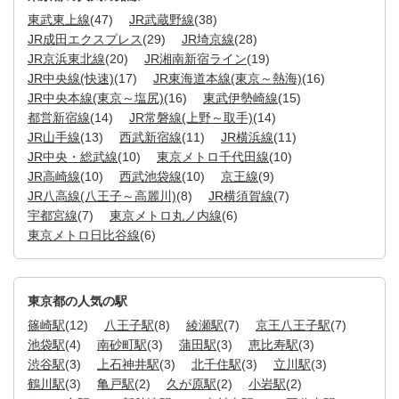
東武東上線
(47)
JR武蔵野線
(38)
JR成田エクスプレス
(29)
JR埼京線
(28)
JR京浜東北線
(20)
JR湘南新宿ライン
(19)
JR中央線(快速)
(17)
JR東海道本線(東京～熱海)
(16)
JR中央本線(東京～塩尻)
(16)
東武伊勢崎線
(15)
都営新宿線
(14)
JR常磐線(上野～取手)
(14)
JR山手線
(13)
西武新宿線
(11)
JR横浜線
(11)
JR中央・総武線
(10)
東京メトロ千代田線
(10)
JR高崎線
(10)
西武池袋線
(10)
京王線
(9)
JR八高線(八王子～高麗川)
(8)
JR横須賀線
(7)
宇都宮線
(7)
東京メトロ丸ノ内線
(6)
東京メトロ日比谷線
(6)
東京都の人気の駅
篠崎駅
(12)
八王子駅
(8)
綾瀬駅
(7)
京王八王子駅
(7)
池袋駅
(4)
南砂町駅
(3)
蒲田駅
(3)
恵比寿駅
(3)
渋谷駅
(3)
上石神井駅
(3)
北千住駅
(3)
立川駅
(3)
鶴川駅
(3)
亀戸駅
(2)
久が原駅
(2)
小岩駅
(2)