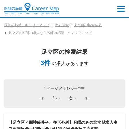
医師の転職 キャリアマップ
求人検索
東京都の検索結果
足立区の医師の求人なら医師の転職 キャリアマップ
足立区の検索結果
3件
の求人があります
1ページ／全1ページ中
≪
前へ
次へ
≫
【足立区／脳神経外科、整形外科】月曜のみの非常勤求人◆
新規開設◆手術助手◆1日120,000円◆執刀応相談