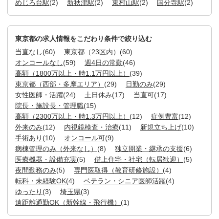
めじろ台駅
(2)
新秋津駅
(2)
東村山駅
(2)
国分寺駅
(2)
東京都の求人情報をこだわり条件で絞り込む
当直なし
(60)
東京都（23区内）
(60)
オンコールなし
(59)
週4日の常勤
(46)
高額（1800万以上・時1.1万円以上）
(39)
東京都（西部・多摩エリア）
(29)
日勤のみ
(29)
女性医師・活躍
(24)
土日休み
(17)
当直可
(17)
院長・施設長・管理職
(15)
高額（2300万以上・時1.3万円以上）
(12)
症例豊富
(12)
外来のみ
(12)
内視鏡検査・治療
(11)
新規立ち上げ
(10)
手術あり
(10)
オンコール可
(9)
病棟管理のみ（外来なし）
(8)
独立開業・継承の支援
(6)
医療機器・設備充実
(5)
借上住宅・社宅（転居歓迎）
(5)
夜間勤務のみ
(5)
専門医取得（教育研修施設）
(4)
転科・未経験OK
(4)
ベテラン・シニア医師活躍
(4)
ゆったり
(3)
埼玉県
(3)
遠距離通勤OK（新幹線・飛行機）
(1)