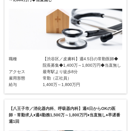
職種
【渋谷区／皮膚科】週4.5日の常勤医師◆
院長募集◆1,400万～1,800万円◆当直無し
アクセス
最寄駅より徒歩8分
雇用形態
常勤（正社員）
給与
1,400万～1,800万円
【八王子市／消化器内科、呼吸器内科】週4日からOKの医
師・常勤求人♦週4勤務1,500万～1,800万円♦当直無し♦早遅番
週1回