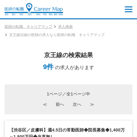
医師の転職 キャリアマップ
求人検索
京王線沿線の医師の求人なら医師の転職 キャリアマップ
京王線の検索結果
9件
の求人があります
1ページ／全1ページ中
≪
前へ
次へ
≫
【渋谷区／皮膚科】週4.5日の常勤医師◆院長募集◆1,400万
～1,800万円◆当直無し