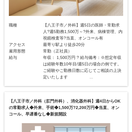
職種
【八王子市／外科】週5日の医師・常勤求
人?週5勤務1,500万～?外来、病棟管理、内
視鏡検査等?当直、オンコール有
アクセス
最寄り駅より徒歩20分
雇用形態
常勤（正社員）
給与
年収： 1,500万円 ? 給与備考：※想定年収
は経験年数10年目/週5日の場合の例です。
ご経験やご勤務日数に応じてご相談の上決
定いたします ...
【八王子市／外科（肛門外科）、消化器外科】週4日からOK
の常勤求人◆外来、手術◆1,500万?2,200万円◆当直、オン
コール、早遅番なし◆新規開設