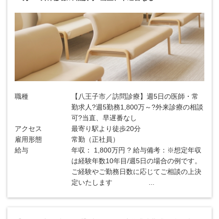
職種
【八王子市／訪問診療】週5日の医師・常
勤求人?週5勤務1,800万～?外来診療の相談
可?当直、早遅番なし
アクセス
最寄り駅より徒歩20分
雇用形態
常勤（正社員）
給与
年収： 1,800万円 ? 給与備考：※想定年収
は経験年数10年目/週5日の場合の例です。
ご経験やご勤務日数に応じてご相談の上決
定いたします ...