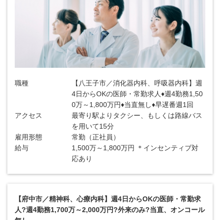
職種
【八王子市／消化器内科、呼吸器内科】週
4日からOKの医師・常勤求人♦週4勤務1,50
0万～1,800万円♦当直無し♦早遅番週1回
アクセス
最寄り駅よりタクシー、もしくは路線バス
を用いて15分
雇用形態
常勤（正社員）
給与
1,500万～1,800万円 ＊インセンティブ対
応あり
【府中市／精神科、心療内科】週4日からOKの医師・常勤求
人?週4勤務1,700万～2,000万円?外来のみ?当直、オンコール