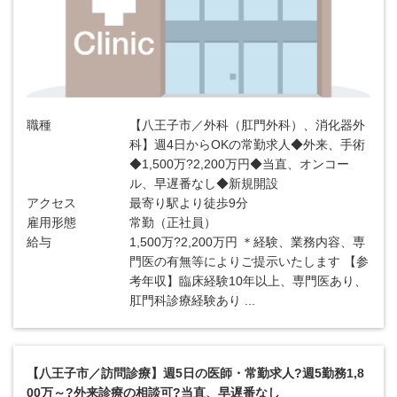
職種
【八王子市／外科（肛門外科）、消化器外
科】週4日からOKの常勤求人◆外来、手術
◆1,500万?2,200万円◆当直、オンコー
ル、早遅番なし◆新規開設
アクセス
最寄り駅より徒歩9分
雇用形態
常勤（正社員）
給与
1,500万?2,200万円 ＊経験、業務内容、専
門医の有無等によりご提示いたします 【参
考年収】臨床経験10年以上、専門医あり、
肛門科診療経験あり ...
【八王子市／訪問診療】週5日の医師・常勤求人?週5勤務1,8
00万～?外来診療の相談可?当直、早遅番なし