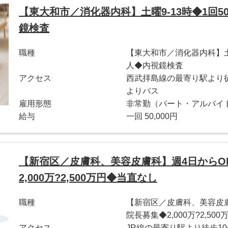
【東大和市／消化器内科】土曜9-13時◆1回5
鏡検査
職種
【東大和市／消化器内科】土曜
人◆内視鏡検査
アクセス
西武拝島線の最寄り駅より徒
よりバス
雇用形態
非常勤（パート・アルバイ
給与
一回 50,000円
【新宿区／皮膚科、美容皮膚科】週4日からO
2,000万?2,500万円◆当直なし
職種
【新宿区／皮膚科、美容皮
院長募集◆2,000万?2,50
アクセス
JR線の最寄り駅より徒歩1