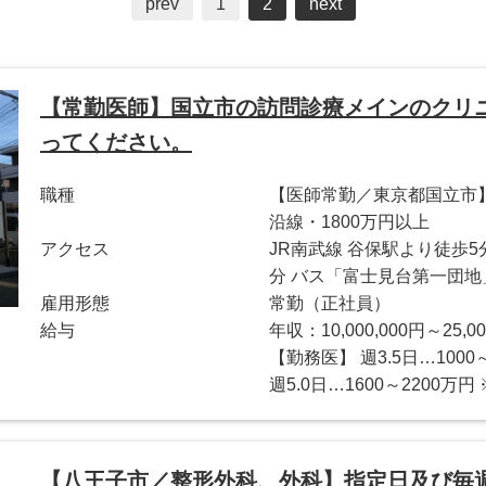
prev
1
2
next
【常勤医師】国立市の訪問診療メインのクリ
ってください。
職種
【医師常勤／東京都国立市】
沿線・1800万円以上
アクセス
JR南武線 谷保駅より徒歩5分
分 バス「富士見台第一団地
雇用形態
常勤（正社員）
給与
年収：10,000,000円～25,00
【勤務医】 週3.5日…1000
週5.0日…1600～2200万
【八王子市／整形外科、外科】指定日及び毎