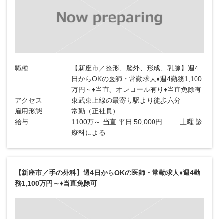
職種
【新座市／整形、脳外、形成、乳腺】週4
日からOKの医師・常勤求人♦週4勤務1,100
万円～♦当直、オンコール有り♦当直免除有
アクセス
東武東上線の最寄り駅より徒歩六分
雇用形態
常勤（正社員）
給与
1100万～ 当直 平日 50,000円 土曜 診
療科による
【新座市／手の外科】週4日からOKの医師・常勤求人♦週4勤
務1,100万円～♦当直免除可