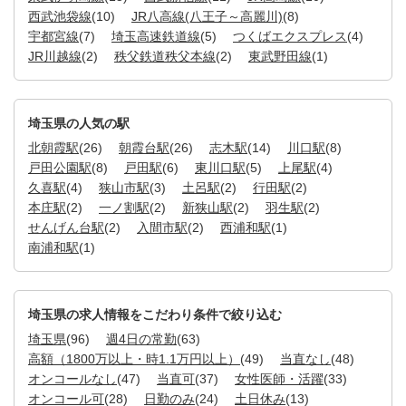
西武池袋線
(10)
JR八高線(八王子～高麗川)
(8)
宇都宮線
(7)
埼玉高速鉄道線
(5)
つくばエクスプレス
(4)
JR川越線
(2)
秩父鉄道秩父本線
(2)
東武野田線
(1)
埼玉県の人気の駅
北朝霞駅
(26)
朝霞台駅
(26)
志木駅
(14)
川口駅
(8)
戸田公園駅
(8)
戸田駅
(6)
東川口駅
(5)
上尾駅
(4)
久喜駅
(4)
狭山市駅
(3)
土呂駅
(2)
行田駅
(2)
本庄駅
(2)
一ノ割駅
(2)
新狭山駅
(2)
羽生駅
(2)
せんげん台駅
(2)
入間市駅
(2)
西浦和駅
(1)
南浦和駅
(1)
埼玉県の求人情報をこだわり条件で絞り込む
埼玉県
(96)
週4日の常勤
(63)
高額（1800万以上・時1.1万円以上）
(49)
当直なし
(48)
オンコールなし
(47)
当直可
(37)
女性医師・活躍
(33)
オンコール可
(28)
日勤のみ
(24)
土日休み
(13)