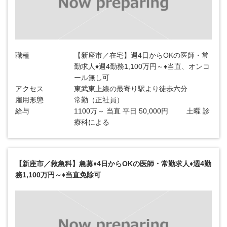
職種
【新座市／在宅】週4日からOKの医師・常
勤求人♦週4勤務1,100万円～♦当直、オンコ
ール無し可
アクセス
東武東上線の最寄り駅より徒歩六分
雇用形態
常勤（正社員）
給与
1100万～ 当直 平日 50,000円 土曜 診
療科による
【新座市／救急科】急募♦4日からOKの医師・常勤求人♦週4勤
務1,100万円～♦当直免除可