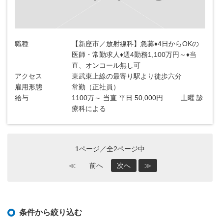
職種
【新座市／放射線科】急募♦4日からOKの
医師・常勤求人♦週4勤務1,100万円～♦当
直、オンコール無し可
アクセス
東武東上線の最寄り駅より徒歩六分
雇用形態
常勤（正社員）
給与
1100万～ 当直 平日 50,000円 土曜 診
療科による
1ページ／全2ページ中
≪
前へ
次へ
≫
条件から絞り込む