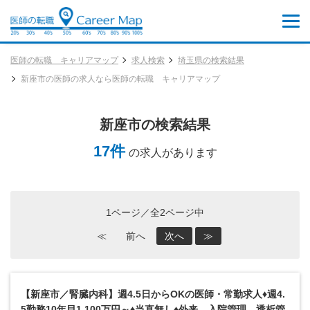
医師の転職 キャリアマップ
求人検索
埼玉県の検索結果
新座市の医師の求人なら医師の転職 キャリアマップ
新座市の検索結果
17件
の求人があります
1ページ／全2ページ中
≪
前へ
次へ
≫
【新座市／腎臓内科】週4.5日からOKの医師・常勤求人♦週4.
5勤務10年目1,100万円～♦当直無し♦外来、入院管理、透析管