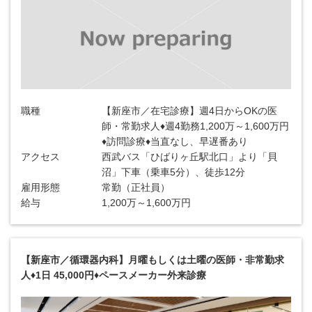
職種
【新座市／在宅診療】週4日からOKの医
師・常勤求人♦週4勤務1,200万～1,600万円
♦訪問診療♦当直なし、早遅番あり
アクセス
西武バス「ひばりヶ丘駅北口」より「貝
沼」下車（乗車5分）、徒歩12分
雇用形態
常勤（正社員）
給与
1,200万～1,600万円
【新座市／循環器内科】月曜もしくは土曜の医師・非常勤求
人♦1日 45,000円♦ペースメーカー外来診療