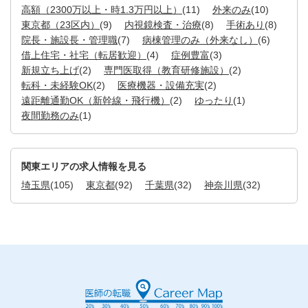
高額（2300万以上・時1.3万円以上）
(11)
外来のみ
(10)
東京都（23区内）
(9)
内視鏡検査・治療
(8)
手術あり
(8)
院長・施設長・管理職
(7)
病棟管理のみ（外来なし）
(6)
借上住宅・社宅（転居歓迎）
(4)
症例豊富
(3)
新規立ち上げ
(2)
専門医取得（教育研修施設）
(2)
転科・未経験OK
(2)
医療機器・設備充実
(2)
遠距離通勤OK（新幹線・飛行機）
(2)
ゆったり
(1)
夜間勤務のみ
(1)
関東エリアの求人情報を見る
埼玉県
(105)
東京都
(92)
千葉県
(32)
神奈川県
(32)