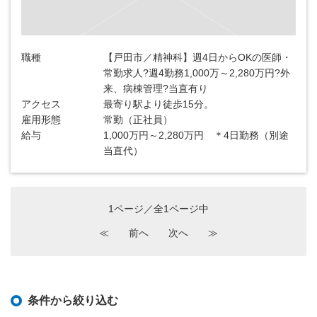
職種
【戸田市／精神科】週4日からOKの医師・
常勤求人?週4勤務1,000万～2,280万円?外
来、病棟管理?当直有り
アクセス
最寄り駅より徒歩15分。
雇用形態
常勤（正社員）
給与
1,000万円～2,280万円 ＊4日勤務（別途
当直代）
1ページ／全1ページ中
≪
前へ
次へ
≫
条件から絞り込む