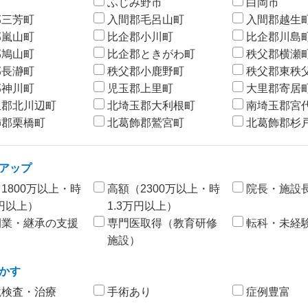
市
ふじみ野市
白岡市
郡三芳町
入間郡毛呂山町
入間郡越生
郡嵐山町
比企郡小川町
比企郡川島
郡鳩山町
比企郡ときがわ町
秩父郡横瀬
郡長瀞町
秩父郡小鹿野町
秩父郡東秩
郡神川町
児玉郡上里町
大里郡寄居
玉郡北川辺町
北埼玉郡大利根町
南埼玉郡宮
飾郡栗橋町
北葛飾郡鷲宮町
北葛飾郡杉
アップ
1800万以上・時
高額（2300万以上・時
院長・施設
万円以上）
1.3万円以上）
開業・継承の支援
専門医取得（教育研修
転科・未経験
施設）
かす
鏡検査・治療
手術あり
症例豊富