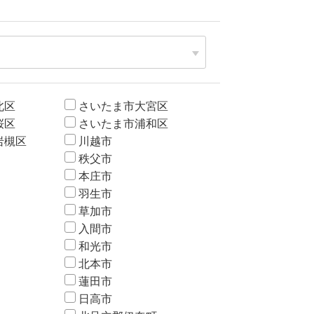
北区
さいたま市大宮区
桜区
さいたま市浦和区
岩槻区
川越市
秩父市
本庄市
羽生市
草加市
入間市
和光市
北本市
蓮田市
日高市