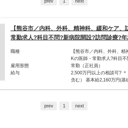
prev
1
next
【熊谷市／内科、外科、精神科、緩和ケア、訪
常勤求人?科目不問?新病院開設?訪問診療?年2,
職種
【熊谷市／内科、外科、精
Kの医師・常勤求人?科目不問
雇用形態
常勤（正社員）
給与
2,500万円以上の相談可? 
含む） 基本給2,160万円(基
prev
1
next