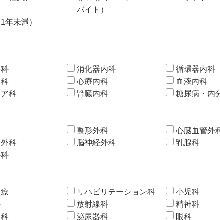
バイト）
1年未満）
内科
消化器内科
循環器内科
内科
心療内科
血液内科
ケア科
腎臓内科
糖尿病・内
整形外科
心臓血管外
器外科
脳神経外科
乳腺科
外科
診療
リハビリテーション科
小児科
科
放射線科
精神科
人科
泌尿器科
眼科