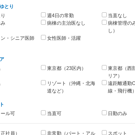
ゆとり
たり
週4日の常勤
当直なし
休み
病棟の主治医なし
病棟管理の
し）
ラン・シニア医師
女性医師・活躍
ア
県
東京都（23区内）
東京都（西
リア）
県
リゾート（沖縄・北海
遠距離通勤
道など）
線・飛行機
ト
コール可
当直可
日勤のみ
（正社員）
非常勤（パート・アル
スポット