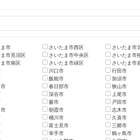
たま市
さいたま市西区
さいたま市
たま市見沼区
さいたま市中央区
さいたま市
たま市南区
さいたま市緑区
さいたま市
市
川口市
行田市
市
飯能市
加須市
山市
春日部市
狭山市
市
深谷市
上尾市
市
蕨市
戸田市
谷市
朝霞市
志木市
市
桶川市
久喜市
市
富士見市
三郷市
市
幸手市
鶴ヶ島市