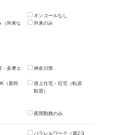
オンコールなし
み（外来な
外来のみ
部・多摩エ
神奈川県
OK（新幹
借上住宅・社宅（転居
）
歓迎）
夜間勤務のみ
パラレルワーク（週2-3