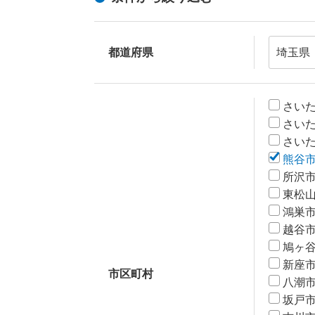
都道府県
さい
さい
さい
熊谷
所沢
東松
鴻巣
越谷
鳩ヶ
新座
市区町村
八潮
坂戸