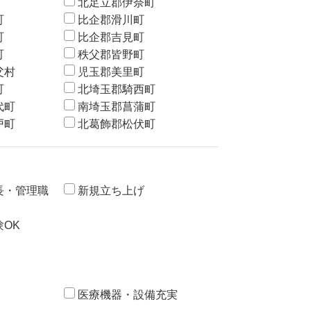
北足立郡伊奈町
町
比企郡滑川町
町
比企郡吉見町
町
秩父郡皆野町
父村
児玉郡美里町
町
北埼玉郡騎西町
代町
南埼玉郡菖蒲町
戸町
北葛飾郡松伏町
長・管理職
新規立ち上げ
OK
医療機器・設備充実