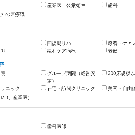
産業医・公衆衛生
歯科
以外の医療職
期
回復期リハ
療養・ケア
CU
緩和ケア病棟
老健
容
病院
グループ病院（経営安
300床規模
定）
クリニック
在宅・訪問クリニック
美容・自由
（MD、産業医）
歯科医師