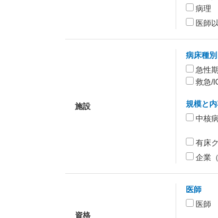
病理
医師
病床種別
急性
救急/I
規模と内
施設
中核
有床
企業
医師
医師
資格