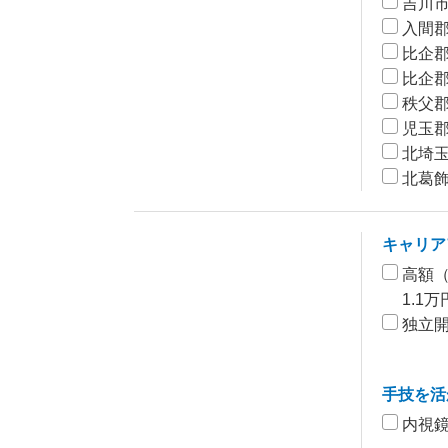
吉川
入間
比企
比企
秩父
児玉
北埼
北葛
キャリア
高額（
1.1
独立
手技を活
内視