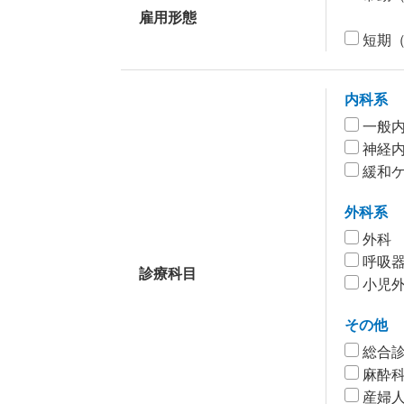
雇用形態
短期（
内科系
一般
神経
緩和
外科系
外科
呼吸
診療科目
小児
その他
総合
麻酔
産婦