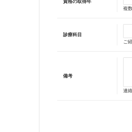
資格の取得年
複
診療科目
ご
備考
連