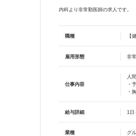
内科より非常勤医師の求人です。
職種
【健
雇用形態
非
人
仕事内容
・予
・
給与詳細
1日 
業種
グ