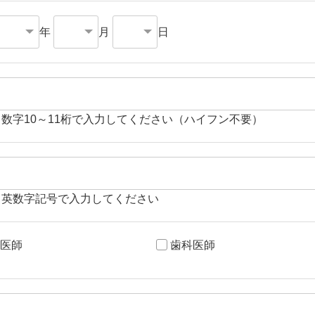
年
月
日
角数字10～11桁で入力してください（ハイフン不要）
角英数字記号で入力してください
医師
歯科医師