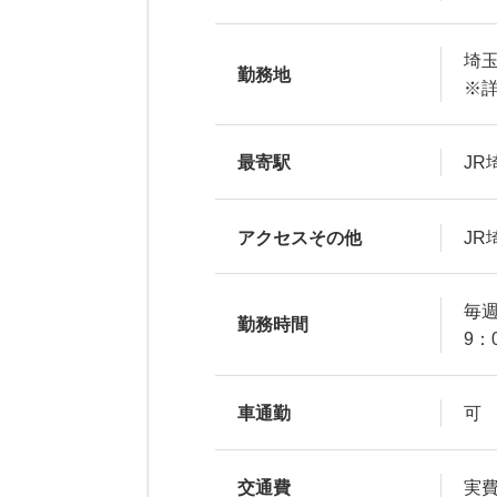
埼
勤務地
※
最寄駅
JR
アクセスその他
JR
毎
勤務時間
9：
車通勤
可
交通費
実