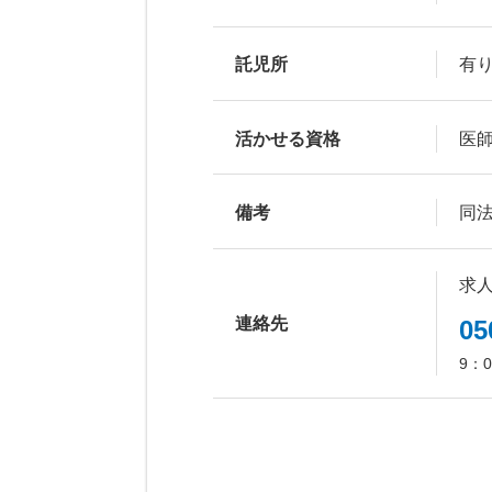
託児所
有
活かせる資格
医
備考
同
求
連絡先
05
9：0